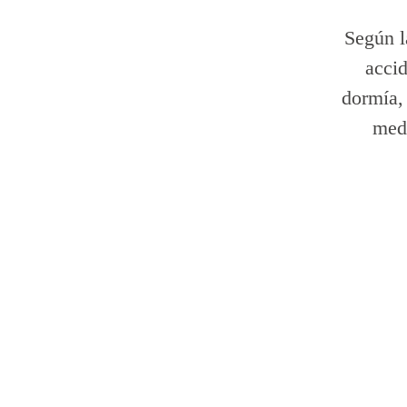
Según l
accid
dormía, 
medi
El Ritual de té es entrar e