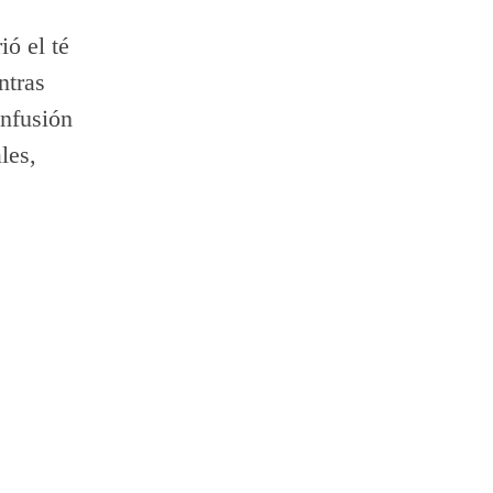
ó el té 
ntras 
infusión 
les, 
 degustar la vida