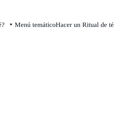
é?
Menú temático
Hacer un Ritual de té