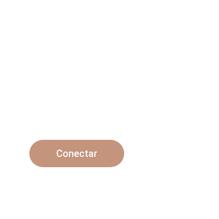
Un Ritual con
conectarnos co
Tiempo para el encuentro, la intimidad y la
Una fusión de sabores y palabras en un solo
Conectar